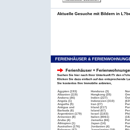
Aktuelle Gesuche mit Bildern in L?b
FERIENHÄUSER & FERIENWOHNUNGE
Ferienhäuser + Ferienwohnung
Suchen Sie hier nach Ihrer Unterkunft f?r den n?ch
Klicken Sie dazu einfach auf das entsprechende L
Sie kostenlos Ihre Immobilie anbieten,
Ägypten (193)
Honduras (3)
Nor
Albanien (119)
Hongkong (35)
Oma
Andorra (46)
Indien (227)
Öst
Angola (1)
Indonesien (310)
(63
Anguilla (5)
Iran (27)
Pan
Antigua und
Irland (217)
Par
Barbuda (6)
Island (67)
Per
Argentinien (179)
Israel
(1163)
Phi
Armenien (8)
Italien
(8061)
(18
Aruba (4)
Jamaika (66)
Pol
Äthiopien (1)
Japan (14)
Por
Australien (176)
Jordanien (4)
Pue
Bahamas (47)
Jugoslawien (18)
Réu