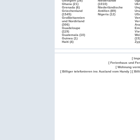
Georgien (38)
Niederlande
Uga
Ghana (21)
(1010)
Ukr
Grenada (6)
Niederländische
Ung
Griechenland
Antillen (89)
Uru
(1545)
Nigeria (12)
US
Großbritannien
Ven
und Nordirland
Ver
(306)
Ara
Guadeloupe
Emi
(119)
Vie
Guatemala (10)
Wei
Guinea (1)
(15
Haiti (4)
Zyp
[ Imp
[ Ferienhaus und Fe
[ Wohnung verm
[ Billiger telefonieren ins Ausland vom Handy ]
[ Bil
Wohnung
Wohnung
Gesuch
Wohnungen