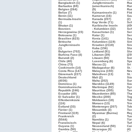
Bangladesh (1)
Jungferninseln
Rua
Barbados (69)
(amerikanisch)
Rum
Belgien (264)
(9)
Ru
Belize (7)
Kaimaninseln (1)
Föd
Benin (11)
Kamerun (16)
Sau
Bermuda-Inseln
Kanada (207)
(2)
(1)
Kap Verde (71)
Sc
Bhutan (1)
Karibische Inseln
(45
Bosnien-
- Kolumbien (32)
Sch
Herzegowina (15)
Kasachstan (1)
Sen
Botsuana (1)
Katar (1)
Ser
Brasilien
(623)
Kenia (141)
Sey
Britische
Kolumbien (119)
Sim
Jungferninseln
Kroatien
(2118)
Sin
(1)
Kuba (156)
Slo
Bulgarien
(702)
Lettland (91)
Slo
Burkina Faso (4)
Libanon (39)
(25
Burundi (2)
Litauen (50)
Som
Chile (40)
Luxemburg (6)
Sp
China (73)
Macau (1)
Sri
Cookinseln (14)
Madagaskar (6)
St.
Costa Rica (147)
Malaysia (150)
Nev
Dänemark (227)
Malediven (13)
St.
Deutschland
Mali (2)
Süd
(4036)
Malta (202)
Sur
Dominica (1)
Marokko
(1149)
Swa
Dominikanische
Martinique (92)
Syr
Republik (246)
Mauritius (395)
Tan
Ecuador (49)
Mazedonien (85)
Tha
El Salvador (1)
Mexiko (200)
Tog
Elfenbeinküste
Moldawien (18)
Tok
(116)
Monaco (13)
Tri
Estland (33)
Montenegro (207)
Tob
Färöer (1)
Mosambik (3)
Tsc
Finnland (119)
Myanmar (Burma)
Rep
Frankreich
(2)
Tun
(5544)
Namibia (1)
Tür
Französisch-
Nepal (6)
Tur
Guyana (1)
Neuseeland (50)
Cai
Gambia (50)
Nicaragua (3)
(4)